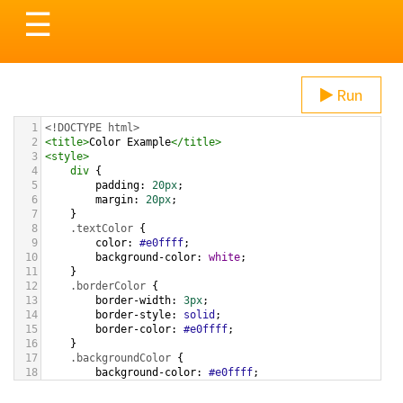
Toggle
☰
navigation
Run
1
<!DOCTYPE html>
2
<
title
>
Color Example
</
title
>
3
<
style
>
4
div
 {
5
padding
: 
20px
;
6
margin
: 
20px
;
7
    }
8
.textColor
 {
9
color
: 
#e0ffff
;
10
background-color
: 
white
;
11
    }
12
.borderColor
 {
13
border-width
: 
3px
;
14
border-style
: 
solid
;
15
border-color
: 
#e0ffff
;
16
    }
17
.backgroundColor
 {
18
background-color
: 
#e0ffff
;
19
color
: 
white
;
20
    }