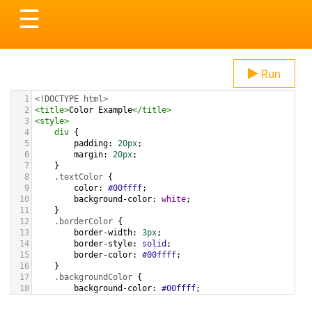
Toggle
☰
navigation
Run
1
<!DOCTYPE html>
2
<
title
>
Color Example
</
title
>
3
<
style
>
4
div
 {
5
padding
: 
20px
;
6
margin
: 
20px
;
7
    }
8
.textColor
 {
9
color
: 
#00ffff
;
10
background-color
: 
white
;
11
    }
12
.borderColor
 {
13
border-width
: 
3px
;
14
border-style
: 
solid
;
15
border-color
: 
#00ffff
;
16
    }
17
.backgroundColor
 {
18
background-color
: 
#00ffff
;
19
color
: 
white
;
20
    }