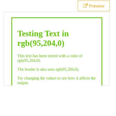
21
.backgroundGradient
 {
Preview
22
background
: 
linear-gradient
(
to
bottom
, 
white
, 
rgb
(
95
,
204
,
0
));
23
color
: 
white
;
24
    }
25
26
</
style
>
27
<
div
class
=
"textColor borderColor"
>
28
<
h1
>
Testing Text in rgb(95,204,0)
</
h1
>