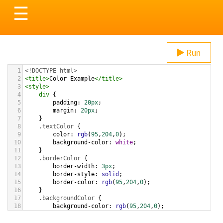
Toggle
☰
navigation
Run
1
<!DOCTYPE html>
2
<
title
>
Color Example
</
title
>
3
<
style
>
4
div
 {
5
padding
: 
20px
;
6
margin
: 
20px
;
7
    }
8
.textColor
 {
9
color
: 
rgb
(
95
,
204
,
0
);
10
background-color
: 
white
;
11
    }
12
.borderColor
 {
13
border-width
: 
3px
;
14
border-style
: 
solid
;
15
border-color
: 
rgb
(
95
,
204
,
0
);
16
    }
17
.backgroundColor
 {
18
background-color
: 
rgb
(
95
,
204
,
0
);
19
color
: 
white
;
20
    }