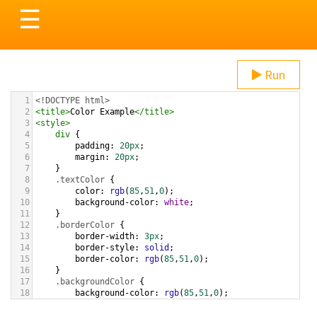
Toggle
☰
navigation
Run
1
<!DOCTYPE html>
2
<
title
>
Color Example
</
title
>
3
<
style
>
4
div
 {
5
padding
: 
20px
;
6
margin
: 
20px
;
7
    }
8
.textColor
 {
9
color
: 
rgb
(
85
,
51
,
0
);
10
background-color
: 
white
;
11
    }
12
.borderColor
 {
13
border-width
: 
3px
;
14
border-style
: 
solid
;
15
border-color
: 
rgb
(
85
,
51
,
0
);
16
    }
17
.backgroundColor
 {
18
background-color
: 
rgb
(
85
,
51
,
0
);
19
color
: 
white
;
20
    }