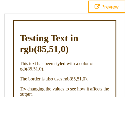
21
.backgroundGradient
 {
Preview
22
background
: 
linear-gradient
(
to
bottom
, 
white
, 
rgb
(
85
,
51
,
0
));
23
color
: 
white
;
24
    }
25
26
</
style
>
27
<
div
class
=
"textColor borderColor"
>
28
<
h1
>
Testing Text in rgb(85,51,0)
</
h1
>