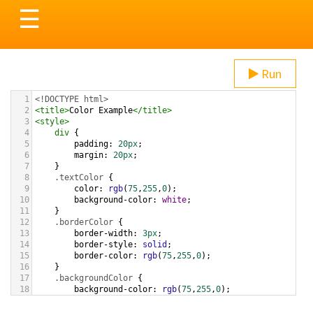
Toggle
☰
navigation
Run
1
<!DOCTYPE html>
2
<
title
>
Color Example
</
title
>
3
<
style
>
4
div
 {
5
padding
: 
20px
;
6
margin
: 
20px
;
7
    }
8
.textColor
 {
9
color
: 
rgb
(
75
,
255
,
0
);
10
background-color
: 
white
;
11
    }
12
.borderColor
 {
13
border-width
: 
3px
;
14
border-style
: 
solid
;
15
border-color
: 
rgb
(
75
,
255
,
0
);
16
    }
17
.backgroundColor
 {
18
background-color
: 
rgb
(
75
,
255
,
0
);
19
color
: 
white
;
20
    }