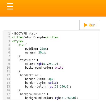
Toggle
☰
navigation
Run
1
<!DOCTYPE html>
2
<
title
>
Color Example
</
title
>
3
<
style
>
4
div
 {
5
padding
: 
20px
;
6
margin
: 
20px
;
7
    }
8
.textColor
 {
9
color
: 
rgb
(
51
,
250
,
0
);
10
background-color
: 
white
;
11
    }
12
.borderColor
 {
13
border-width
: 
3px
;
14
border-style
: 
solid
;
15
border-color
: 
rgb
(
51
,
250
,
0
);
16
    }
17
.backgroundColor
 {
18
background-color
: 
rgb
(
51
,
250
,
0
);
19
color
: 
white
;
20
    }