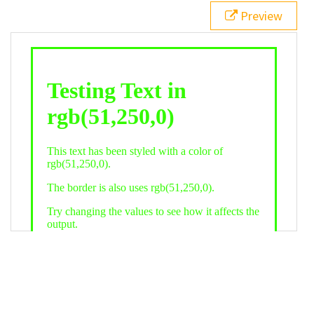
21
.backgroundGradient
 {
Preview
22
background
: 
linear-gradient
(
to
bottom
, 
white
, 
rgb
(
51
,
250
,
0
));
23
color
: 
white
;
24
    }
25
26
</
style
>
27
<
div
class
=
"textColor borderColor"
>
28
<
h1
>
Testing Text in rgb(51,250,0)
</
h1
>