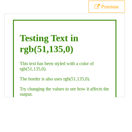
21
.backgroundGradient
 {
Preview
22
background
: 
linear-gradient
(
to
bottom
, 
white
, 
rgb
(
51
,
135
,
0
));
23
color
: 
white
;
24
    }
25
26
</
style
>
27
<
div
class
=
"textColor borderColor"
>
28
<
h1
>
Testing Text in rgb(51,135,0)
</
h1
>