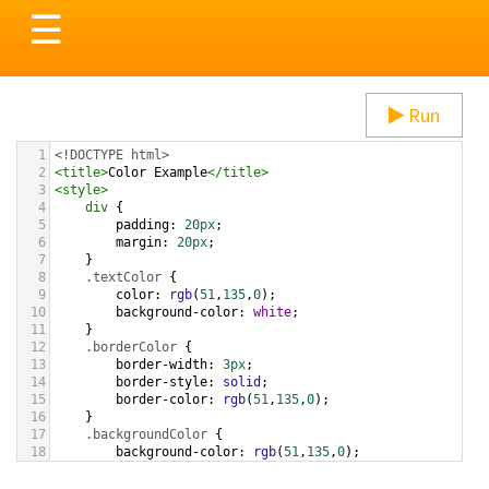
Toggle
☰
navigation
Run
1
<!DOCTYPE html>
2
<
title
>
Color Example
</
title
>
3
<
style
>
4
div
 {
5
padding
: 
20px
;
6
margin
: 
20px
;
7
    }
8
.textColor
 {
9
color
: 
rgb
(
51
,
135
,
0
);
10
background-color
: 
white
;
11
    }
12
.borderColor
 {
13
border-width
: 
3px
;
14
border-style
: 
solid
;
15
border-color
: 
rgb
(
51
,
135
,
0
);
16
    }
17
.backgroundColor
 {
18
background-color
: 
rgb
(
51
,
135
,
0
);
19
color
: 
white
;
20
    }