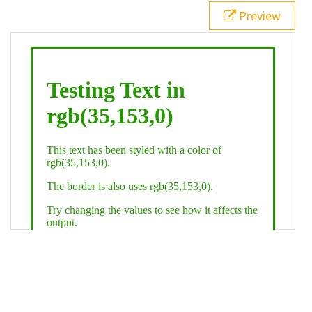
21
.backgroundGradient
 {
Preview
22
background
: 
linear-gradient
(
to
bottom
, 
white
, 
rgb
(
35
,
153
,
0
));
23
color
: 
white
;
24
    }
25
26
</
style
>
27
<
div
class
=
"textColor borderColor"
>
28
<
h1
>
Testing Text in rgb(35,153,0)
</
h1
>