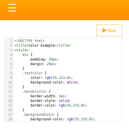
Toggle
☰
navigation
Run
1
<!DOCTYPE html>
2
<
title
>
Color Example
</
title
>
3
<
style
>
4
div
 {
5
padding
: 
20px
;
6
margin
: 
20px
;
7
    }
8
.textColor
 {
9
color
: 
rgb
(
35
,
153
,
0
);
10
background-color
: 
white
;
11
    }
12
.borderColor
 {
13
border-width
: 
3px
;
14
border-style
: 
solid
;
15
border-color
: 
rgb
(
35
,
153
,
0
);
16
    }
17
.backgroundColor
 {
18
background-color
: 
rgb
(
35
,
153
,
0
);
19
color
: 
white
;
20
    }