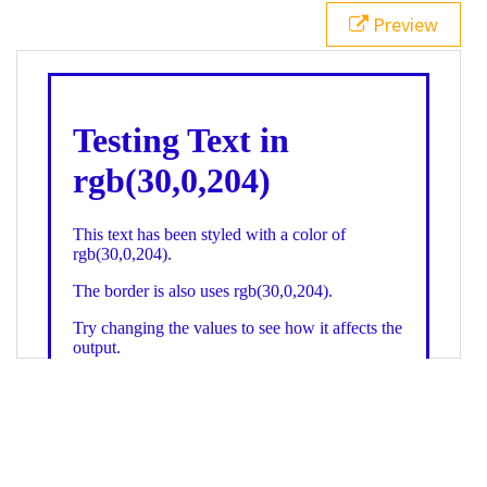
21
.backgroundGradient
 {
Preview
22
background
: 
linear-gradient
(
to
bottom
, 
white
, 
rgb
(
30
,
0
,
204
));
23
color
: 
white
;
24
    }
25
26
</
style
>
27
<
div
class
=
"textColor borderColor"
>
28
<
h1
>
Testing Text in rgb(30,0,204)
</
h1
>