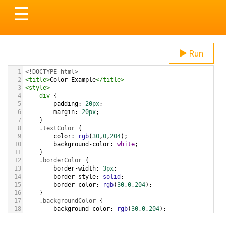
Toggle
☰
navigation
Run
1
<!DOCTYPE html>
2
<
title
>
Color Example
</
title
>
3
<
style
>
4
div
 {
5
padding
: 
20px
;
6
margin
: 
20px
;
7
    }
8
.textColor
 {
9
color
: 
rgb
(
30
,
0
,
204
);
10
background-color
: 
white
;
11
    }
12
.borderColor
 {
13
border-width
: 
3px
;
14
border-style
: 
solid
;
15
border-color
: 
rgb
(
30
,
0
,
204
);
16
    }
17
.backgroundColor
 {
18
background-color
: 
rgb
(
30
,
0
,
204
);
19
color
: 
white
;
20
    }