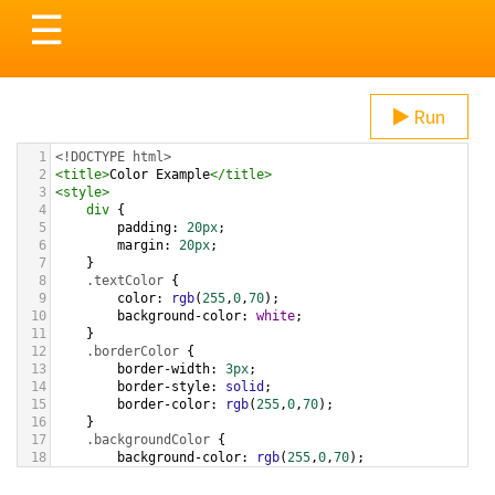
Toggle
☰
navigation
Run
1
<!DOCTYPE html>
2
<
title
>
Color Example
</
title
>
3
<
style
>
4
div
 {
5
padding
: 
20px
;
6
margin
: 
20px
;
7
    }
8
.textColor
 {
9
color
: 
rgb
(
255
,
0
,
70
);
10
background-color
: 
white
;
11
    }
12
.borderColor
 {
13
border-width
: 
3px
;
14
border-style
: 
solid
;
15
border-color
: 
rgb
(
255
,
0
,
70
);
16
    }
17
.backgroundColor
 {
18
background-color
: 
rgb
(
255
,
0
,
70
);
19
color
: 
white
;
20
    }