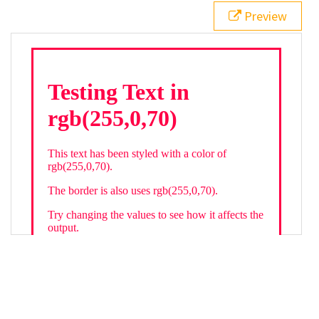
21
.backgroundGradient
 {
Preview
22
background
: 
linear-gradient
(
to
bottom
, 
white
, 
rgb
(
255
,
0
,
70
));
23
color
: 
white
;
24
    }
25
26
</
style
>
27
<
div
class
=
"textColor borderColor"
>
28
<
h1
>
Testing Text in rgb(255,0,70)
</
h1
>