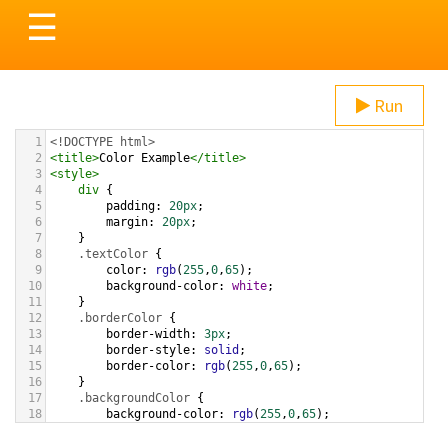
Toggle
☰
navigation
Run
1
<!DOCTYPE html>
2
<
title
>
Color Example
</
title
>
3
<
style
>
4
div
 {
5
padding
: 
20px
;
6
margin
: 
20px
;
7
    }
8
.textColor
 {
9
color
: 
rgb
(
255
,
0
,
65
);
10
background-color
: 
white
;
11
    }
12
.borderColor
 {
13
border-width
: 
3px
;
14
border-style
: 
solid
;
15
border-color
: 
rgb
(
255
,
0
,
65
);
16
    }
17
.backgroundColor
 {
18
background-color
: 
rgb
(
255
,
0
,
65
);
19
color
: 
white
;
20
    }