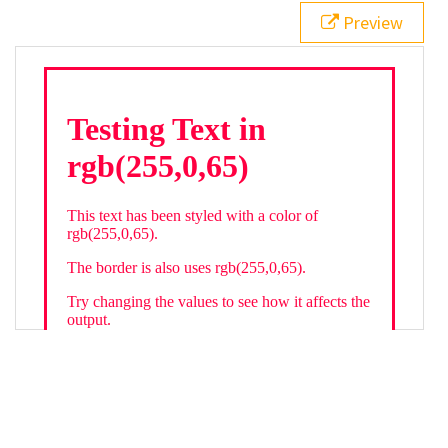
21
.backgroundGradient
 {
Preview
22
background
: 
linear-gradient
(
to
bottom
, 
white
, 
rgb
(
255
,
0
,
65
));
23
color
: 
white
;
24
    }
25
26
</
style
>
27
<
div
class
=
"textColor borderColor"
>
28
<
h1
>
Testing Text in rgb(255,0,65)
</
h1
>