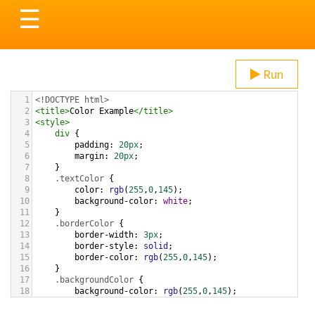
Toggle
☰
navigation
Run
1
<!DOCTYPE html>
2
<
title
>
Color Example
</
title
>
3
<
style
>
4
div
 {
5
padding
: 
20px
;
6
margin
: 
20px
;
7
    }
8
.textColor
 {
9
color
: 
rgb
(
255
,
0
,
145
);
10
background-color
: 
white
;
11
    }
12
.borderColor
 {
13
border-width
: 
3px
;
14
border-style
: 
solid
;
15
border-color
: 
rgb
(
255
,
0
,
145
);
16
    }
17
.backgroundColor
 {
18
background-color
: 
rgb
(
255
,
0
,
145
);
19
color
: 
white
;
20
    }