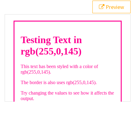
21
.backgroundGradient
 {
Preview
22
background
: 
linear-gradient
(
to
bottom
, 
white
, 
rgb
(
255
,
0
,
145
));
23
color
: 
white
;
24
    }
25
26
</
style
>
27
<
div
class
=
"textColor borderColor"
>
28
<
h1
>
Testing Text in rgb(255,0,145)
</
h1
>