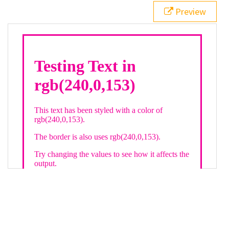
21
.backgroundGradient
 {
Preview
22
background
: 
linear-gradient
(
to
bottom
, 
white
, 
rgb
(
240
,
0
,
153
));
23
color
: 
white
;
24
    }
25
26
</
style
>
27
<
div
class
=
"textColor borderColor"
>
28
<
h1
>
Testing Text in rgb(240,0,153)
</
h1
>