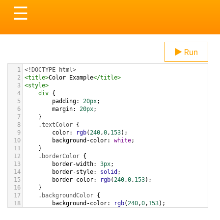
Toggle
☰
navigation
Run
1
<!DOCTYPE html>
2
<
title
>
Color Example
</
title
>
3
<
style
>
4
div
 {
5
padding
: 
20px
;
6
margin
: 
20px
;
7
    }
8
.textColor
 {
9
color
: 
rgb
(
240
,
0
,
153
);
10
background-color
: 
white
;
11
    }
12
.borderColor
 {
13
border-width
: 
3px
;
14
border-style
: 
solid
;
15
border-color
: 
rgb
(
240
,
0
,
153
);
16
    }
17
.backgroundColor
 {
18
background-color
: 
rgb
(
240
,
0
,
153
);
19
color
: 
white
;
20
    }