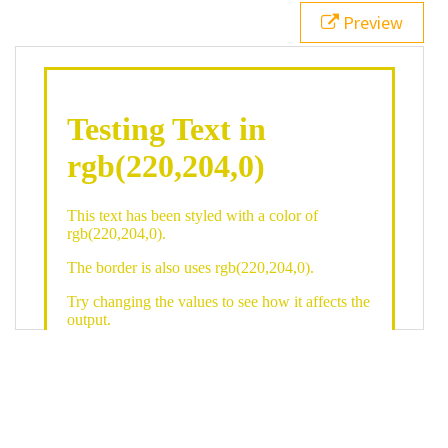
21
.backgroundGradient
 {
Preview
22
background
: 
linear-gradient
(
to
bottom
, 
white
, 
rgb
(
220
,
204
,
0
));
23
color
: 
white
;
24
    }
25
26
</
style
>
27
<
div
class
=
"textColor borderColor"
>
28
<
h1
>
Testing Text in rgb(220,204,0)
</
h1
>