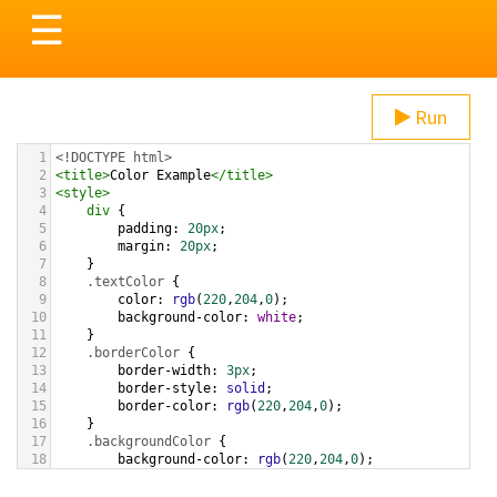
Toggle
☰
navigation
Run
1
<!DOCTYPE html>
2
<
title
>
Color Example
</
title
>
3
<
style
>
4
div
 {
5
padding
: 
20px
;
6
margin
: 
20px
;
7
    }
8
.textColor
 {
9
color
: 
rgb
(
220
,
204
,
0
);
10
background-color
: 
white
;
11
    }
12
.borderColor
 {
13
border-width
: 
3px
;
14
border-style
: 
solid
;
15
border-color
: 
rgb
(
220
,
204
,
0
);
16
    }
17
.backgroundColor
 {
18
background-color
: 
rgb
(
220
,
204
,
0
);
19
color
: 
white
;
20
    }