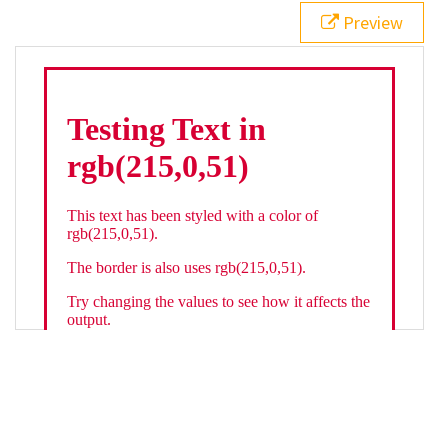
21
.backgroundGradient
 {
Preview
22
background
: 
linear-gradient
(
to
bottom
, 
white
, 
rgb
(
215
,
0
,
51
));
23
color
: 
white
;
24
    }
25
26
</
style
>
27
<
div
class
=
"textColor borderColor"
>
28
<
h1
>
Testing Text in rgb(215,0,51)
</
h1
>