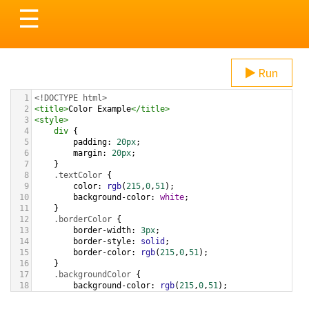
Toggle
☰
navigation
Run
1
<!DOCTYPE html>
2
<
title
>
Color Example
</
title
>
3
<
style
>
4
div
 {
5
padding
: 
20px
;
6
margin
: 
20px
;
7
    }
8
.textColor
 {
9
color
: 
rgb
(
215
,
0
,
51
);
10
background-color
: 
white
;
11
    }
12
.borderColor
 {
13
border-width
: 
3px
;
14
border-style
: 
solid
;
15
border-color
: 
rgb
(
215
,
0
,
51
);
16
    }
17
.backgroundColor
 {
18
background-color
: 
rgb
(
215
,
0
,
51
);
19
color
: 
white
;
20
    }