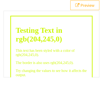
21
.backgroundGradient
 {
Preview
22
background
: 
linear-gradient
(
to
bottom
, 
white
, 
rgb
(
204
,
245
,
0
));
23
color
: 
white
;
24
    }
25
26
</
style
>
27
<
div
class
=
"textColor borderColor"
>
28
<
h1
>
Testing Text in rgb(204,245,0)
</
h1
>