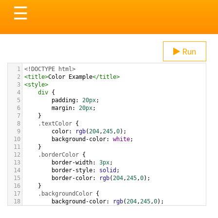
Toggle
☰
navigation
Run
1
<!DOCTYPE html>
2
<
title
>
Color Example
</
title
>
3
<
style
>
4
div
 {
5
padding
: 
20px
;
6
margin
: 
20px
;
7
    }
8
.textColor
 {
9
color
: 
rgb
(
204
,
245
,
0
);
10
background-color
: 
white
;
11
    }
12
.borderColor
 {
13
border-width
: 
3px
;
14
border-style
: 
solid
;
15
border-color
: 
rgb
(
204
,
245
,
0
);
16
    }
17
.backgroundColor
 {
18
background-color
: 
rgb
(
204
,
245
,
0
);
19
color
: 
white
;
20
    }