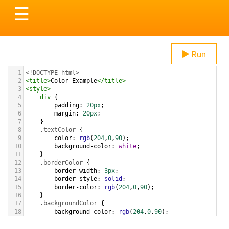
Toggle
☰
navigation
Run
1
<!DOCTYPE html>
2
<
title
>
Color Example
</
title
>
3
<
style
>
4
div
 {
5
padding
: 
20px
;
6
margin
: 
20px
;
7
    }
8
.textColor
 {
9
color
: 
rgb
(
204
,
0
,
90
);
10
background-color
: 
white
;
11
    }
12
.borderColor
 {
13
border-width
: 
3px
;
14
border-style
: 
solid
;
15
border-color
: 
rgb
(
204
,
0
,
90
);
16
    }
17
.backgroundColor
 {
18
background-color
: 
rgb
(
204
,
0
,
90
);
19
color
: 
white
;
20
    }