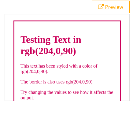
21
.backgroundGradient
 {
Preview
22
background
: 
linear-gradient
(
to
bottom
, 
white
, 
rgb
(
204
,
0
,
90
));
23
color
: 
white
;
24
    }
25
26
</
style
>
27
<
div
class
=
"textColor borderColor"
>
28
<
h1
>
Testing Text in rgb(204,0,90)
</
h1
>