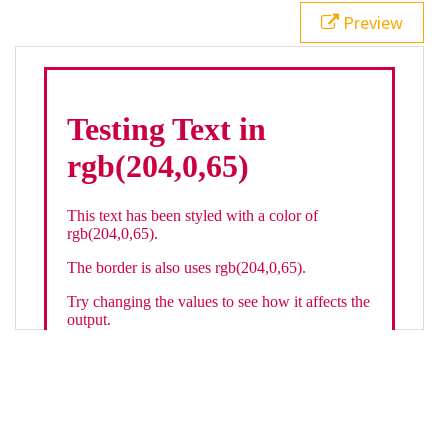
21
.backgroundGradient
 {
Preview
22
background
: 
linear-gradient
(
to
bottom
, 
white
, 
rgb
(
204
,
0
,
65
));
23
color
: 
white
;
24
    }
25
26
</
style
>
27
<
div
class
=
"textColor borderColor"
>
28
<
h1
>
Testing Text in rgb(204,0,65)
</
h1
>