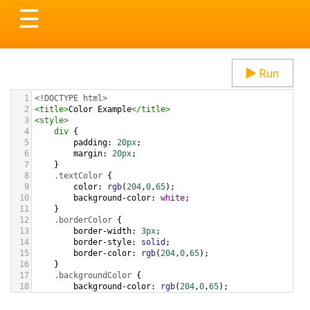
Toggle
☰
navigation
Run
1
<!DOCTYPE html>
2
<
title
>
Color Example
</
title
>
3
<
style
>
4
div
 {
5
padding
: 
20px
;
6
margin
: 
20px
;
7
    }
8
.textColor
 {
9
color
: 
rgb
(
204
,
0
,
65
);
10
background-color
: 
white
;
11
    }
12
.borderColor
 {
13
border-width
: 
3px
;
14
border-style
: 
solid
;
15
border-color
: 
rgb
(
204
,
0
,
65
);
16
    }
17
.backgroundColor
 {
18
background-color
: 
rgb
(
204
,
0
,
65
);
19
color
: 
white
;
20
    }