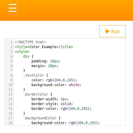
Toggle
☰
navigation
Run
1
<!DOCTYPE html>
2
<
title
>
Color Example
</
title
>
3
<
style
>
4
div
 {
5
padding
: 
20px
;
6
margin
: 
20px
;
7
    }
8
.textColor
 {
9
color
: 
rgb
(
204
,
0
,
245
);
10
background-color
: 
white
;
11
    }
12
.borderColor
 {
13
border-width
: 
3px
;
14
border-style
: 
solid
;
15
border-color
: 
rgb
(
204
,
0
,
245
);
16
    }
17
.backgroundColor
 {
18
background-color
: 
rgb
(
204
,
0
,
245
);
19
color
: 
white
;
20
    }