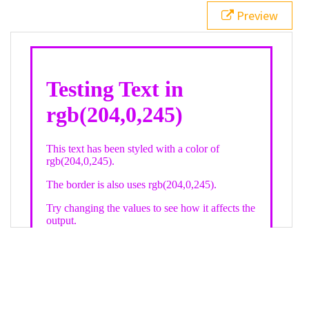
21
.backgroundGradient
 {
Preview
22
background
: 
linear-gradient
(
to
bottom
, 
white
, 
rgb
(
204
,
0
,
245
));
23
color
: 
white
;
24
    }
25
26
</
style
>
27
<
div
class
=
"textColor borderColor"
>
28
<
h1
>
Testing Text in rgb(204,0,245)
</
h1
>