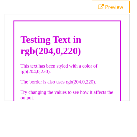
21
.backgroundGradient
 {
Preview
22
background
: 
linear-gradient
(
to
bottom
, 
white
, 
rgb
(
204
,
0
,
220
));
23
color
: 
white
;
24
    }
25
26
</
style
>
27
<
div
class
=
"textColor borderColor"
>
28
<
h1
>
Testing Text in rgb(204,0,220)
</
h1
>