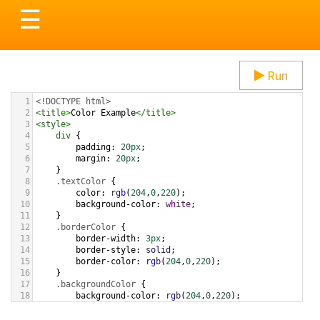
Toggle
☰
navigation
Run
1
<!DOCTYPE html>
2
<
title
>
Color Example
</
title
>
3
<
style
>
4
div
 {
5
padding
: 
20px
;
6
margin
: 
20px
;
7
    }
8
.textColor
 {
9
color
: 
rgb
(
204
,
0
,
220
);
10
background-color
: 
white
;
11
    }
12
.borderColor
 {
13
border-width
: 
3px
;
14
border-style
: 
solid
;
15
border-color
: 
rgb
(
204
,
0
,
220
);
16
    }
17
.backgroundColor
 {
18
background-color
: 
rgb
(
204
,
0
,
220
);
19
color
: 
white
;
20
    }