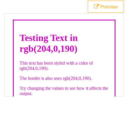
21
.backgroundGradient
 {
Preview
22
background
: 
linear-gradient
(
to
bottom
, 
white
, 
rgb
(
204
,
0
,
190
));
23
color
: 
white
;
24
    }
25
26
</
style
>
27
<
div
class
=
"textColor borderColor"
>
28
<
h1
>
Testing Text in rgb(204,0,190)
</
h1
>