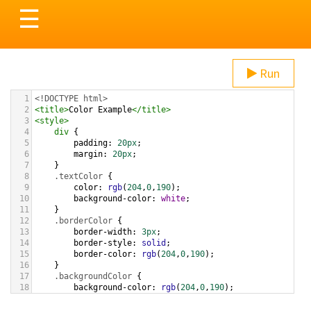
Toggle
☰
navigation
Run
1
<!DOCTYPE html>
2
<
title
>
Color Example
</
title
>
3
<
style
>
4
div
 {
5
padding
: 
20px
;
6
margin
: 
20px
;
7
    }
8
.textColor
 {
9
color
: 
rgb
(
204
,
0
,
190
);
10
background-color
: 
white
;
11
    }
12
.borderColor
 {
13
border-width
: 
3px
;
14
border-style
: 
solid
;
15
border-color
: 
rgb
(
204
,
0
,
190
);
16
    }
17
.backgroundColor
 {
18
background-color
: 
rgb
(
204
,
0
,
190
);
19
color
: 
white
;
20
    }