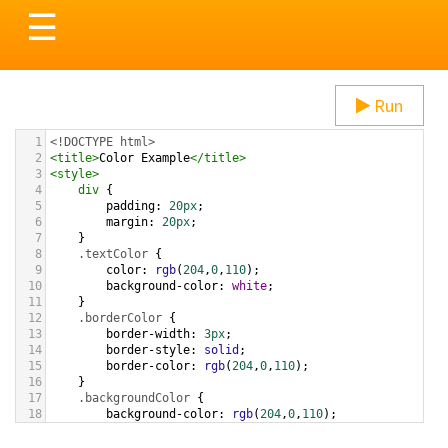
Toggle
☰
navigation
Run
1
<!DOCTYPE html>
2
<
title
>
Color Example
</
title
>
3
<
style
>
4
div
 {
5
padding
: 
20px
;
6
margin
: 
20px
;
7
    }
8
.textColor
 {
9
color
: 
rgb
(
204
,
0
,
110
);
10
background-color
: 
white
;
11
    }
12
.borderColor
 {
13
border-width
: 
3px
;
14
border-style
: 
solid
;
15
border-color
: 
rgb
(
204
,
0
,
110
);
16
    }
17
.backgroundColor
 {
18
background-color
: 
rgb
(
204
,
0
,
110
);
19
color
: 
white
;
20
    }