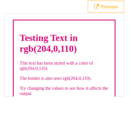
21
.backgroundGradient
 {
Preview
22
background
: 
linear-gradient
(
to
bottom
, 
white
, 
rgb
(
204
,
0
,
110
));
23
color
: 
white
;
24
    }
25
26
</
style
>
27
<
div
class
=
"textColor borderColor"
>
28
<
h1
>
Testing Text in rgb(204,0,110)
</
h1
>