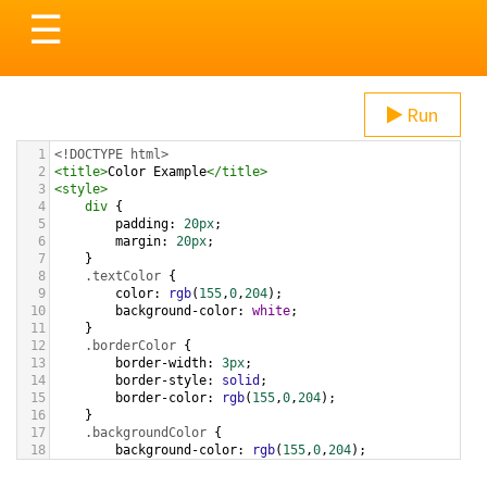
Toggle
☰
navigation
Run
1
<!DOCTYPE html>
2
<
title
>
Color Example
</
title
>
3
<
style
>
4
div
 {
5
padding
: 
20px
;
6
margin
: 
20px
;
7
    }
8
.textColor
 {
9
color
: 
rgb
(
155
,
0
,
204
);
10
background-color
: 
white
;
11
    }
12
.borderColor
 {
13
border-width
: 
3px
;
14
border-style
: 
solid
;
15
border-color
: 
rgb
(
155
,
0
,
204
);
16
    }
17
.backgroundColor
 {
18
background-color
: 
rgb
(
155
,
0
,
204
);
19
color
: 
white
;
20
    }