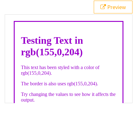
21
.backgroundGradient
 {
Preview
22
background
: 
linear-gradient
(
to
bottom
, 
white
, 
rgb
(
155
,
0
,
204
));
23
color
: 
white
;
24
    }
25
26
</
style
>
27
<
div
class
=
"textColor borderColor"
>
28
<
h1
>
Testing Text in rgb(155,0,204)
</
h1
>