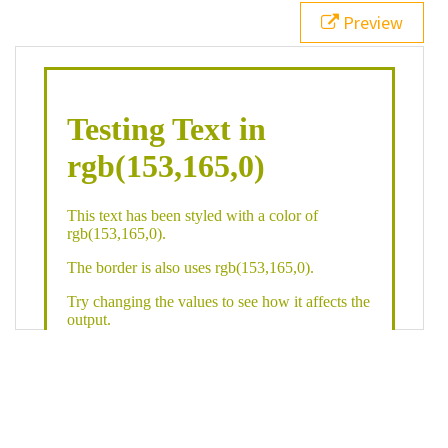
21
.backgroundGradient
 {
Preview
22
background
: 
linear-gradient
(
to
bottom
, 
white
, 
rgb
(
153
,
165
,
0
));
23
color
: 
white
;
24
    }
25
26
</
style
>
27
<
div
class
=
"textColor borderColor"
>
28
<
h1
>
Testing Text in rgb(153,165,0)
</
h1
>