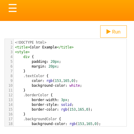
Toggle
☰
navigation
Run
1
<!DOCTYPE html>
2
<
title
>
Color Example
</
title
>
3
<
style
>
4
div
 {
5
padding
: 
20px
;
6
margin
: 
20px
;
7
    }
8
.textColor
 {
9
color
: 
rgb
(
153
,
165
,
0
);
10
background-color
: 
white
;
11
    }
12
.borderColor
 {
13
border-width
: 
3px
;
14
border-style
: 
solid
;
15
border-color
: 
rgb
(
153
,
165
,
0
);
16
    }
17
.backgroundColor
 {
18
background-color
: 
rgb
(
153
,
165
,
0
);
19
color
: 
white
;
20
    }