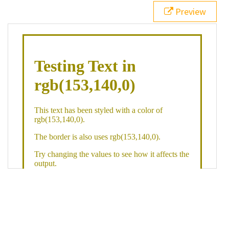
21
.backgroundGradient
 {
Preview
22
background
: 
linear-gradient
(
to
bottom
, 
white
, 
rgb
(
153
,
140
,
0
));
23
color
: 
white
;
24
    }
25
26
</
style
>
27
<
div
class
=
"textColor borderColor"
>
28
<
h1
>
Testing Text in rgb(153,140,0)
</
h1
>