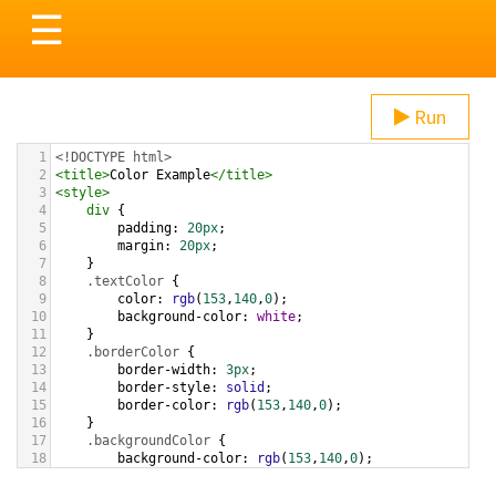
Toggle
☰
navigation
Run
1
<!DOCTYPE html>
2
<
title
>
Color Example
</
title
>
3
<
style
>
4
div
 {
5
padding
: 
20px
;
6
margin
: 
20px
;
7
    }
8
.textColor
 {
9
color
: 
rgb
(
153
,
140
,
0
);
10
background-color
: 
white
;
11
    }
12
.borderColor
 {
13
border-width
: 
3px
;
14
border-style
: 
solid
;
15
border-color
: 
rgb
(
153
,
140
,
0
);
16
    }
17
.backgroundColor
 {
18
background-color
: 
rgb
(
153
,
140
,
0
);
19
color
: 
white
;
20
    }