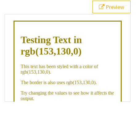
21
.backgroundGradient
 {
Preview
22
background
: 
linear-gradient
(
to
bottom
, 
white
, 
rgb
(
153
,
130
,
0
));
23
color
: 
white
;
24
    }
25
26
</
style
>
27
<
div
class
=
"textColor borderColor"
>
28
<
h1
>
Testing Text in rgb(153,130,0)
</
h1
>