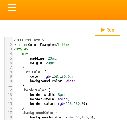
Toggle
☰
navigation
Run
1
<!DOCTYPE html>
2
<
title
>
Color Example
</
title
>
3
<
style
>
4
div
 {
5
padding
: 
20px
;
6
margin
: 
20px
;
7
    }
8
.textColor
 {
9
color
: 
rgb
(
153
,
130
,
0
);
10
background-color
: 
white
;
11
    }
12
.borderColor
 {
13
border-width
: 
3px
;
14
border-style
: 
solid
;
15
border-color
: 
rgb
(
153
,
130
,
0
);
16
    }
17
.backgroundColor
 {
18
background-color
: 
rgb
(
153
,
130
,
0
);
19
color
: 
white
;
20
    }