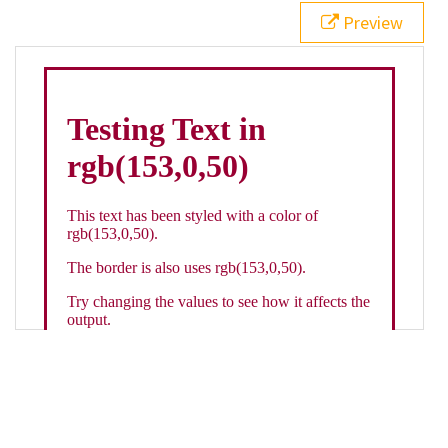
21
.backgroundGradient
 {
Preview
22
background
: 
linear-gradient
(
to
bottom
, 
white
, 
rgb
(
153
,
0
,
50
));
23
color
: 
white
;
24
    }
25
26
</
style
>
27
<
div
class
=
"textColor borderColor"
>
28
<
h1
>
Testing Text in rgb(153,0,50)
</
h1
>