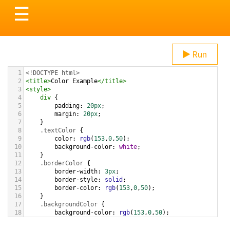
Toggle
☰
navigation
Run
1
<!DOCTYPE html>
2
<
title
>
Color Example
</
title
>
3
<
style
>
4
div
 {
5
padding
: 
20px
;
6
margin
: 
20px
;
7
    }
8
.textColor
 {
9
color
: 
rgb
(
153
,
0
,
50
);
10
background-color
: 
white
;
11
    }
12
.borderColor
 {
13
border-width
: 
3px
;
14
border-style
: 
solid
;
15
border-color
: 
rgb
(
153
,
0
,
50
);
16
    }
17
.backgroundColor
 {
18
background-color
: 
rgb
(
153
,
0
,
50
);
19
color
: 
white
;
20
    }