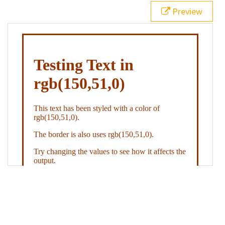
21
.backgroundGradient
 {
Preview
22
background
: 
linear-gradient
(
to
bottom
, 
white
, 
rgb
(
150
,
51
,
0
));
23
color
: 
white
;
24
    }
25
26
</
style
>
27
<
div
class
=
"textColor borderColor"
>
28
<
h1
>
Testing Text in rgb(150,51,0)
</
h1
>