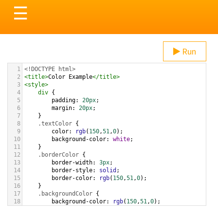
Toggle
☰
navigation
Run
1
<!DOCTYPE html>
2
<
title
>
Color Example
</
title
>
3
<
style
>
4
div
 {
5
padding
: 
20px
;
6
margin
: 
20px
;
7
    }
8
.textColor
 {
9
color
: 
rgb
(
150
,
51
,
0
);
10
background-color
: 
white
;
11
    }
12
.borderColor
 {
13
border-width
: 
3px
;
14
border-style
: 
solid
;
15
border-color
: 
rgb
(
150
,
51
,
0
);
16
    }
17
.backgroundColor
 {
18
background-color
: 
rgb
(
150
,
51
,
0
);
19
color
: 
white
;
20
    }