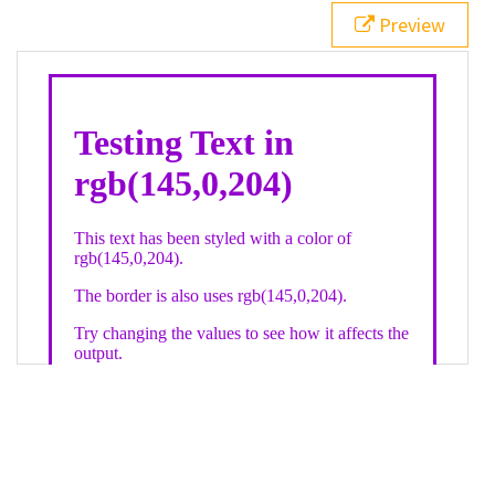
21
.backgroundGradient
 {
Preview
22
background
: 
linear-gradient
(
to
bottom
, 
white
, 
rgb
(
145
,
0
,
204
));
23
color
: 
white
;
24
    }
25
26
</
style
>
27
<
div
class
=
"textColor borderColor"
>
28
<
h1
>
Testing Text in rgb(145,0,204)
</
h1
>