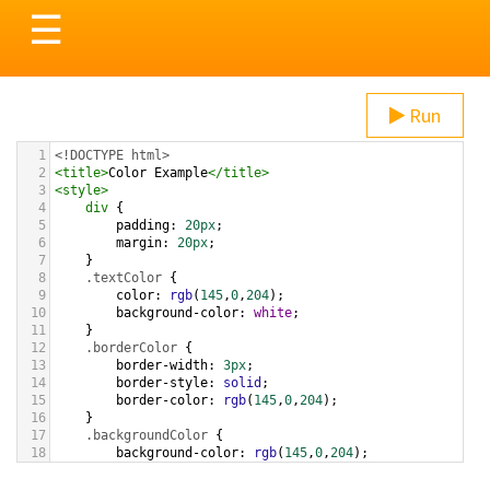
Toggle
☰
navigation
Run
1
<!DOCTYPE html>
2
<
title
>
Color Example
</
title
>
3
<
style
>
4
div
 {
5
padding
: 
20px
;
6
margin
: 
20px
;
7
    }
8
.textColor
 {
9
color
: 
rgb
(
145
,
0
,
204
);
10
background-color
: 
white
;
11
    }
12
.borderColor
 {
13
border-width
: 
3px
;
14
border-style
: 
solid
;
15
border-color
: 
rgb
(
145
,
0
,
204
);
16
    }
17
.backgroundColor
 {
18
background-color
: 
rgb
(
145
,
0
,
204
);
19
color
: 
white
;
20
    }