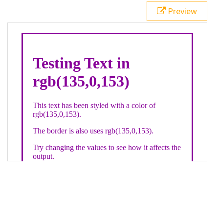
21
.backgroundGradient
 {
Preview
22
background
: 
linear-gradient
(
to
bottom
, 
white
, 
rgb
(
135
,
0
,
153
));
23
color
: 
white
;
24
    }
25
26
</
style
>
27
<
div
class
=
"textColor borderColor"
>
28
<
h1
>
Testing Text in rgb(135,0,153)
</
h1
>