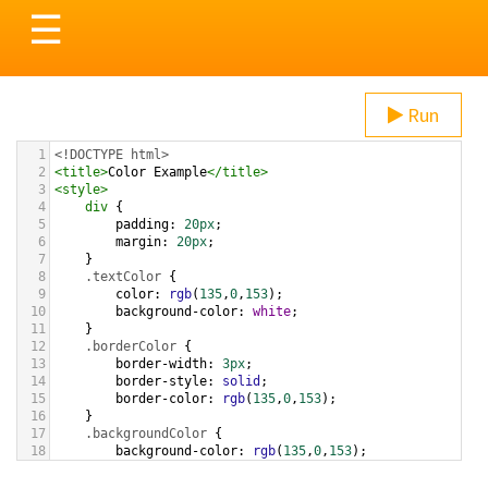
Toggle
☰
navigation
Run
1
<!DOCTYPE html>
2
<
title
>
Color Example
</
title
>
3
<
style
>
4
div
 {
5
padding
: 
20px
;
6
margin
: 
20px
;
7
    }
8
.textColor
 {
9
color
: 
rgb
(
135
,
0
,
153
);
10
background-color
: 
white
;
11
    }
12
.borderColor
 {
13
border-width
: 
3px
;
14
border-style
: 
solid
;
15
border-color
: 
rgb
(
135
,
0
,
153
);
16
    }
17
.backgroundColor
 {
18
background-color
: 
rgb
(
135
,
0
,
153
);
19
color
: 
white
;
20
    }