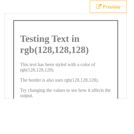
21
.backgroundGradient
 {
Preview
22
background
: 
linear-gradient
(
to
bottom
, 
white
, 
rgb
(
128
,
128
,
128
));
23
color
: 
white
;
24
    }
25
26
</
style
>
27
<
div
class
=
"textColor borderColor"
>
28
<
h1
>
Testing Text in rgb(128,128,128)
</
h1
>