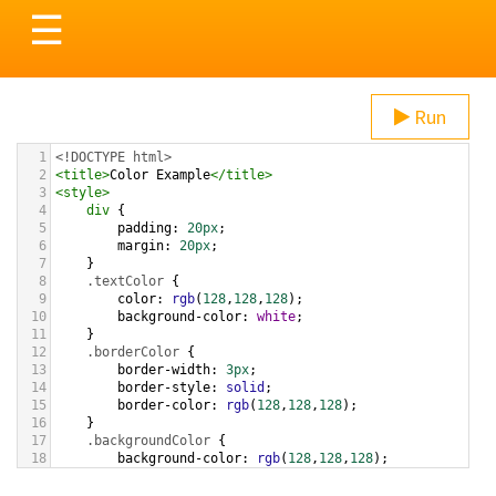
Toggle
☰
navigation
Run
1
<!DOCTYPE html>
2
<
title
>
Color Example
</
title
>
3
<
style
>
4
div
 {
5
padding
: 
20px
;
6
margin
: 
20px
;
7
    }
8
.textColor
 {
9
color
: 
rgb
(
128
,
128
,
128
);
10
background-color
: 
white
;
11
    }
12
.borderColor
 {
13
border-width
: 
3px
;
14
border-style
: 
solid
;
15
border-color
: 
rgb
(
128
,
128
,
128
);
16
    }
17
.backgroundColor
 {
18
background-color
: 
rgb
(
128
,
128
,
128
);
19
color
: 
white
;
20
    }