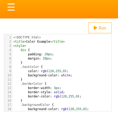
Toggle
☰
navigation
Run
1
<!DOCTYPE html>
2
<
title
>
Color Example
</
title
>
3
<
style
>
4
div
 {
5
padding
: 
20px
;
6
margin
: 
20px
;
7
    }
8
.textColor
 {
9
color
: 
rgb
(
120
,
255
,
0
);
10
background-color
: 
white
;
11
    }
12
.borderColor
 {
13
border-width
: 
3px
;
14
border-style
: 
solid
;
15
border-color
: 
rgb
(
120
,
255
,
0
);
16
    }
17
.backgroundColor
 {
18
background-color
: 
rgb
(
120
,
255
,
0
);
19
color
: 
white
;
20
    }