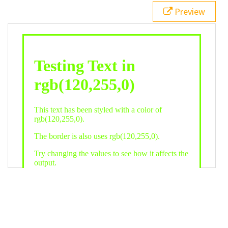
21
.backgroundGradient
 {
Preview
22
background
: 
linear-gradient
(
to
bottom
, 
white
, 
rgb
(
120
,
255
,
0
));
23
color
: 
white
;
24
    }
25
26
</
style
>
27
<
div
class
=
"textColor borderColor"
>
28
<
h1
>
Testing Text in rgb(120,255,0)
</
h1
>