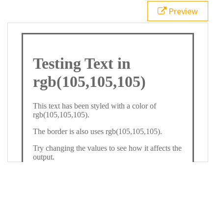
21
.backgroundGradient
 {
Preview
22
background
: 
linear-gradient
(
to
bottom
, 
white
, 
rgb
(
105
,
105
,
105
));
23
color
: 
white
;
24
    }
25
26
</
style
>
27
<
div
class
=
"textColor borderColor"
>
28
<
h1
>
Testing Text in rgb(105,105,105)
</
h1
>