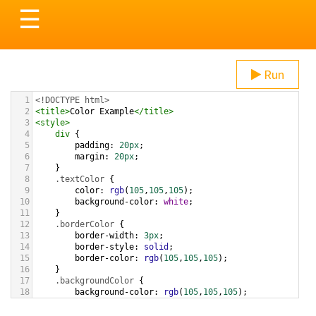
Toggle
☰
navigation
Run
1
<!DOCTYPE html>
2
<
title
>
Color Example
</
title
>
3
<
style
>
4
div
 {
5
padding
: 
20px
;
6
margin
: 
20px
;
7
    }
8
.textColor
 {
9
color
: 
rgb
(
105
,
105
,
105
);
10
background-color
: 
white
;
11
    }
12
.borderColor
 {
13
border-width
: 
3px
;
14
border-style
: 
solid
;
15
border-color
: 
rgb
(
105
,
105
,
105
);
16
    }
17
.backgroundColor
 {
18
background-color
: 
rgb
(
105
,
105
,
105
);
19
color
: 
white
;
20
    }