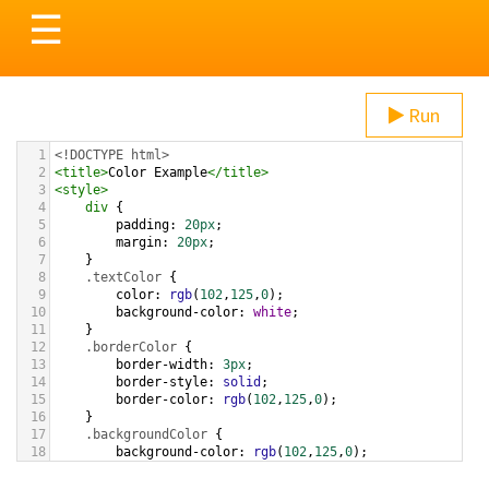
Toggle
☰
navigation
Run
1
<!DOCTYPE html>
2
<
title
>
Color Example
</
title
>
3
<
style
>
4
div
 {
5
padding
: 
20px
;
6
margin
: 
20px
;
7
    }
8
.textColor
 {
9
color
: 
rgb
(
102
,
125
,
0
);
10
background-color
: 
white
;
11
    }
12
.borderColor
 {
13
border-width
: 
3px
;
14
border-style
: 
solid
;
15
border-color
: 
rgb
(
102
,
125
,
0
);
16
    }
17
.backgroundColor
 {
18
background-color
: 
rgb
(
102
,
125
,
0
);
19
color
: 
white
;
20
    }