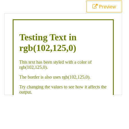
21
.backgroundGradient
 {
Preview
22
background
: 
linear-gradient
(
to
bottom
, 
white
, 
rgb
(
102
,
125
,
0
));
23
color
: 
white
;
24
    }
25
26
</
style
>
27
<
div
class
=
"textColor borderColor"
>
28
<
h1
>
Testing Text in rgb(102,125,0)
</
h1
>