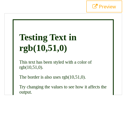
21
.backgroundGradient
 {
Preview
22
background
: 
linear-gradient
(
to
bottom
, 
white
, 
rgb
(
10
,
51
,
0
));
23
color
: 
white
;
24
    }
25
26
</
style
>
27
<
div
class
=
"textColor borderColor"
>
28
<
h1
>
Testing Text in rgb(10,51,0)
</
h1
>