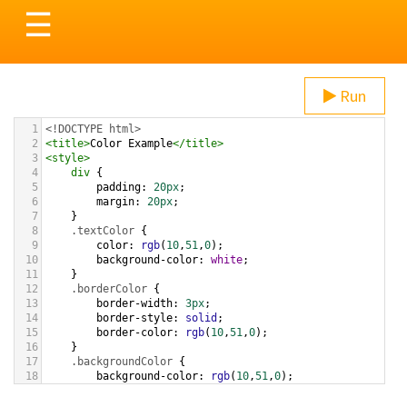
Toggle
☰
navigation
Run
1
<!DOCTYPE html>
2
<
title
>
Color Example
</
title
>
3
<
style
>
4
div
 {
5
padding
: 
20px
;
6
margin
: 
20px
;
7
    }
8
.textColor
 {
9
color
: 
rgb
(
10
,
51
,
0
);
10
background-color
: 
white
;
11
    }
12
.borderColor
 {
13
border-width
: 
3px
;
14
border-style
: 
solid
;
15
border-color
: 
rgb
(
10
,
51
,
0
);
16
    }
17
.backgroundColor
 {
18
background-color
: 
rgb
(
10
,
51
,
0
);
19
color
: 
white
;
20
    }