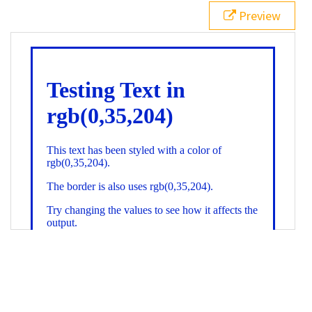
21
.backgroundGradient
 {
Preview
22
background
: 
linear-gradient
(
to
bottom
, 
white
, 
rgb
(
0
,
35
,
204
));
23
color
: 
white
;
24
    }
25
26
</
style
>
27
<
div
class
=
"textColor borderColor"
>
28
<
h1
>
Testing Text in rgb(0,35,204)
</
h1
>