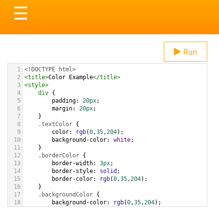
Toggle
☰
navigation
Run
1
<!DOCTYPE html>
2
<
title
>
Color Example
</
title
>
3
<
style
>
4
div
 {
5
padding
: 
20px
;
6
margin
: 
20px
;
7
    }
8
.textColor
 {
9
color
: 
rgb
(
0
,
35
,
204
);
10
background-color
: 
white
;
11
    }
12
.borderColor
 {
13
border-width
: 
3px
;
14
border-style
: 
solid
;
15
border-color
: 
rgb
(
0
,
35
,
204
);
16
    }
17
.backgroundColor
 {
18
background-color
: 
rgb
(
0
,
35
,
204
);
19
color
: 
white
;
20
    }