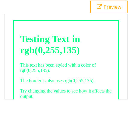
21
.backgroundGradient
 {
Preview
22
background
: 
linear-gradient
(
to
bottom
, 
white
, 
rgb
(
0
,
255
,
135
));
23
color
: 
white
;
24
    }
25
26
</
style
>
27
<
div
class
=
"textColor borderColor"
>
28
<
h1
>
Testing Text in rgb(0,255,135)
</
h1
>