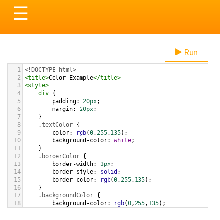
Toggle
☰
navigation
Run
1
<!DOCTYPE html>
2
<
title
>
Color Example
</
title
>
3
<
style
>
4
div
 {
5
padding
: 
20px
;
6
margin
: 
20px
;
7
    }
8
.textColor
 {
9
color
: 
rgb
(
0
,
255
,
135
);
10
background-color
: 
white
;
11
    }
12
.borderColor
 {
13
border-width
: 
3px
;
14
border-style
: 
solid
;
15
border-color
: 
rgb
(
0
,
255
,
135
);
16
    }
17
.backgroundColor
 {
18
background-color
: 
rgb
(
0
,
255
,
135
);
19
color
: 
white
;
20
    }