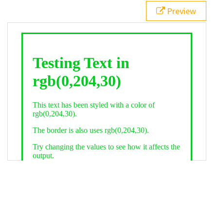
21
.backgroundGradient
 {
Preview
22
background
: 
linear-gradient
(
to
bottom
, 
white
, 
rgb
(
0
,
204
,
30
));
23
color
: 
white
;
24
    }
25
26
</
style
>
27
<
div
class
=
"textColor borderColor"
>
28
<
h1
>
Testing Text in rgb(0,204,30)
</
h1
>