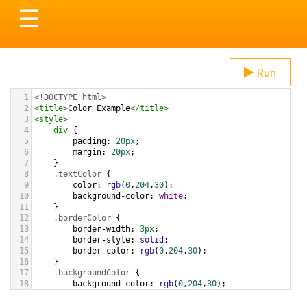
Toggle
☰
navigation
Run
1
<!DOCTYPE html>
2
<
title
>
Color Example
</
title
>
3
<
style
>
4
div
 {
5
padding
: 
20px
;
6
margin
: 
20px
;
7
    }
8
.textColor
 {
9
color
: 
rgb
(
0
,
204
,
30
);
10
background-color
: 
white
;
11
    }
12
.borderColor
 {
13
border-width
: 
3px
;
14
border-style
: 
solid
;
15
border-color
: 
rgb
(
0
,
204
,
30
);
16
    }
17
.backgroundColor
 {
18
background-color
: 
rgb
(
0
,
204
,
30
);
19
color
: 
white
;
20
    }