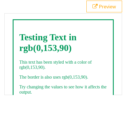
21
.backgroundGradient
 {
Preview
22
background
: 
linear-gradient
(
to
bottom
, 
white
, 
rgb
(
0
,
153
,
90
));
23
color
: 
white
;
24
    }
25
26
</
style
>
27
<
div
class
=
"textColor borderColor"
>
28
<
h1
>
Testing Text in rgb(0,153,90)
</
h1
>