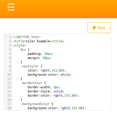
Toggle
☰
navigation
Run
1
<!DOCTYPE html>
2
<
title
>
Color Example
</
title
>
3
<
style
>
4
div
 {
5
padding
: 
20px
;
6
margin
: 
20px
;
7
    }
8
.textColor
 {
9
color
: 
rgb
(
0
,
153
,
90
);
10
background-color
: 
white
;
11
    }
12
.borderColor
 {
13
border-width
: 
3px
;
14
border-style
: 
solid
;
15
border-color
: 
rgb
(
0
,
153
,
90
);
16
    }
17
.backgroundColor
 {
18
background-color
: 
rgb
(
0
,
153
,
90
);
19
color
: 
white
;
20
    }