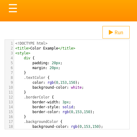
Toggle
☰
navigation
Run
1
<!DOCTYPE html>
2
<
title
>
Color Example
</
title
>
3
<
style
>
4
div
 {
5
padding
: 
20px
;
6
margin
: 
20px
;
7
    }
8
.textColor
 {
9
color
: 
rgb
(
0
,
153
,
150
);
10
background-color
: 
white
;
11
    }
12
.borderColor
 {
13
border-width
: 
3px
;
14
border-style
: 
solid
;
15
border-color
: 
rgb
(
0
,
153
,
150
);
16
    }
17
.backgroundColor
 {
18
background-color
: 
rgb
(
0
,
153
,
150
);
19
color
: 
white
;
20
    }