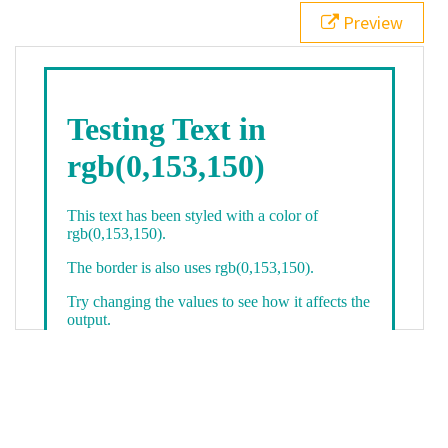
21
.backgroundGradient
 {
Preview
22
background
: 
linear-gradient
(
to
bottom
, 
white
, 
rgb
(
0
,
153
,
150
));
23
color
: 
white
;
24
    }
25
26
</
style
>
27
<
div
class
=
"textColor borderColor"
>
28
<
h1
>
Testing Text in rgb(0,153,150)
</
h1
>