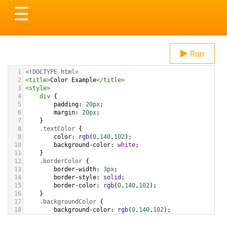
Toggle
☰
navigation
Run
1
<!DOCTYPE html>
2
<
title
>
Color Example
</
title
>
3
<
style
>
4
div
 {
5
padding
: 
20px
;
6
margin
: 
20px
;
7
    }
8
.textColor
 {
9
color
: 
rgb
(
0
,
140
,
102
);
10
background-color
: 
white
;
11
    }
12
.borderColor
 {
13
border-width
: 
3px
;
14
border-style
: 
solid
;
15
border-color
: 
rgb
(
0
,
140
,
102
);
16
    }
17
.backgroundColor
 {
18
background-color
: 
rgb
(
0
,
140
,
102
);
19
color
: 
white
;
20
    }