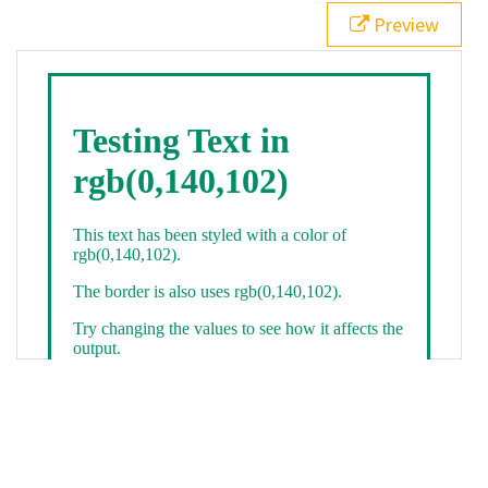
21
.backgroundGradient
 {
Preview
22
background
: 
linear-gradient
(
to
bottom
, 
white
, 
rgb
(
0
,
140
,
102
));
23
color
: 
white
;
24
    }
25
26
</
style
>
27
<
div
class
=
"textColor borderColor"
>
28
<
h1
>
Testing Text in rgb(0,140,102)
</
h1
>