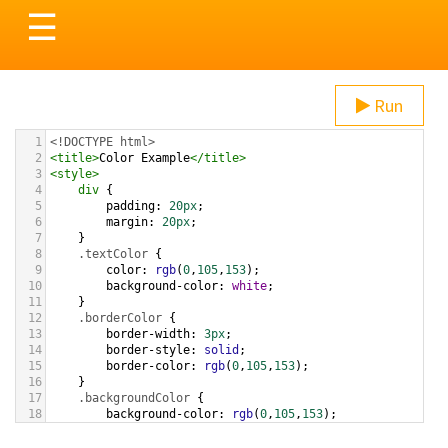
Toggle
☰
navigation
Run
1
<!DOCTYPE html>
2
<
title
>
Color Example
</
title
>
3
<
style
>
4
div
 {
5
padding
: 
20px
;
6
margin
: 
20px
;
7
    }
8
.textColor
 {
9
color
: 
rgb
(
0
,
105
,
153
);
10
background-color
: 
white
;
11
    }
12
.borderColor
 {
13
border-width
: 
3px
;
14
border-style
: 
solid
;
15
border-color
: 
rgb
(
0
,
105
,
153
);
16
    }
17
.backgroundColor
 {
18
background-color
: 
rgb
(
0
,
105
,
153
);
19
color
: 
white
;
20
    }