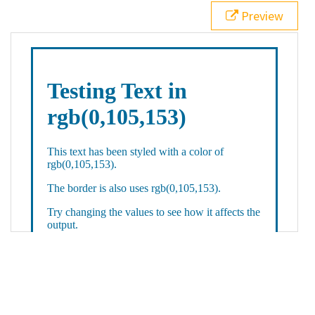
21
.backgroundGradient
 {
Preview
22
background
: 
linear-gradient
(
to
bottom
, 
white
, 
rgb
(
0
,
105
,
153
));
23
color
: 
white
;
24
    }
25
26
</
style
>
27
<
div
class
=
"textColor borderColor"
>
28
<
h1
>
Testing Text in rgb(0,105,153)
</
h1
>