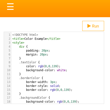
Toggle
☰
navigation
Run
1
<!DOCTYPE html>
2
<
title
>
Color Example
</
title
>
3
<
style
>
4
div
 {
5
padding
: 
20px
;
6
margin
: 
20px
;
7
    }
8
.textColor
 {
9
color
: 
rgb
(
0
,
0
,
139
);
10
background-color
: 
white
;
11
    }
12
.borderColor
 {
13
border-width
: 
3px
;
14
border-style
: 
solid
;
15
border-color
: 
rgb
(
0
,
0
,
139
);
16
    }
17
.backgroundColor
 {
18
background-color
: 
rgb
(
0
,
0
,
139
);
19
color
: 
white
;
20
    }