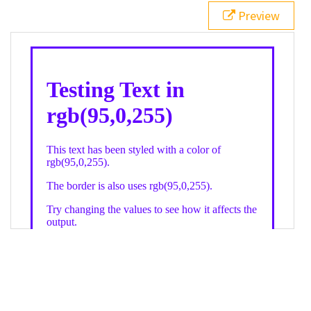
21
.backgroundGradient
 {
Preview
22
background
: 
linear-gradient
(
to
bottom
, 
white
, 
rgb
(
95
,
0
,
255
));
23
color
: 
white
;
24
    }
25
26
</
style
>
27
<
div
class
=
"textColor borderColor"
>
28
<
h1
>
Testing Text in rgb(95,0,255)
</
h1
>