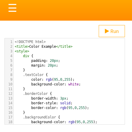
Toggle
☰
navigation
Run
1
<!DOCTYPE html>
2
<
title
>
Color Example
</
title
>
3
<
style
>
4
div
 {
5
padding
: 
20px
;
6
margin
: 
20px
;
7
    }
8
.textColor
 {
9
color
: 
rgb
(
95
,
0
,
255
);
10
background-color
: 
white
;
11
    }
12
.borderColor
 {
13
border-width
: 
3px
;
14
border-style
: 
solid
;
15
border-color
: 
rgb
(
95
,
0
,
255
);
16
    }
17
.backgroundColor
 {
18
background-color
: 
rgb
(
95
,
0
,
255
);
19
color
: 
white
;
20
    }