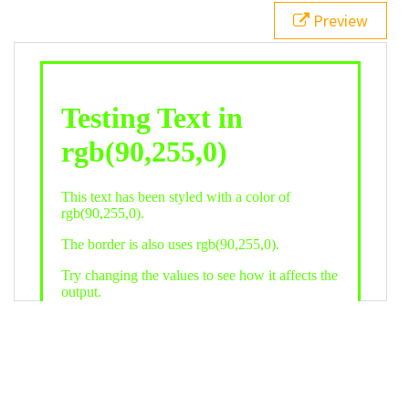
21
.backgroundGradient
 {
Preview
22
background
: 
linear-gradient
(
to
bottom
, 
white
, 
rgb
(
90
,
255
,
0
));
23
color
: 
white
;
24
    }
25
26
</
style
>
27
<
div
class
=
"textColor borderColor"
>
28
<
h1
>
Testing Text in rgb(90,255,0)
</
h1
>