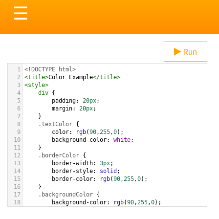
Toggle
☰
navigation
Run
1
<!DOCTYPE html>
2
<
title
>
Color Example
</
title
>
3
<
style
>
4
div
 {
5
padding
: 
20px
;
6
margin
: 
20px
;
7
    }
8
.textColor
 {
9
color
: 
rgb
(
90
,
255
,
0
);
10
background-color
: 
white
;
11
    }
12
.borderColor
 {
13
border-width
: 
3px
;
14
border-style
: 
solid
;
15
border-color
: 
rgb
(
90
,
255
,
0
);
16
    }
17
.backgroundColor
 {
18
background-color
: 
rgb
(
90
,
255
,
0
);
19
color
: 
white
;
20
    }