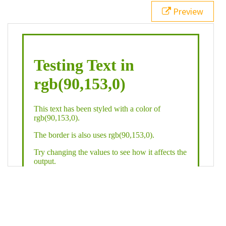
21
.backgroundGradient
 {
Preview
22
background
: 
linear-gradient
(
to
bottom
, 
white
, 
rgb
(
90
,
153
,
0
));
23
color
: 
white
;
24
    }
25
26
</
style
>
27
<
div
class
=
"textColor borderColor"
>
28
<
h1
>
Testing Text in rgb(90,153,0)
</
h1
>