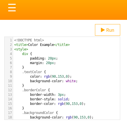
Toggle
☰
navigation
Run
1
<!DOCTYPE html>
2
<
title
>
Color Example
</
title
>
3
<
style
>
4
div
 {
5
padding
: 
20px
;
6
margin
: 
20px
;
7
    }
8
.textColor
 {
9
color
: 
rgb
(
90
,
153
,
0
);
10
background-color
: 
white
;
11
    }
12
.borderColor
 {
13
border-width
: 
3px
;
14
border-style
: 
solid
;
15
border-color
: 
rgb
(
90
,
153
,
0
);
16
    }
17
.backgroundColor
 {
18
background-color
: 
rgb
(
90
,
153
,
0
);
19
color
: 
white
;
20
    }