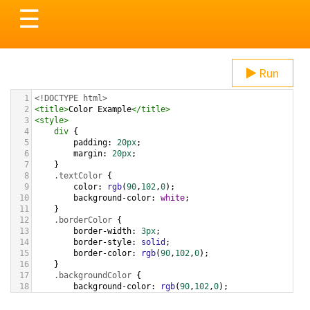
Toggle
☰
navigation
Run
1
<!DOCTYPE html>
2
<
title
>
Color Example
</
title
>
3
<
style
>
4
div
 {
5
padding
: 
20px
;
6
margin
: 
20px
;
7
    }
8
.textColor
 {
9
color
: 
rgb
(
90
,
102
,
0
);
10
background-color
: 
white
;
11
    }
12
.borderColor
 {
13
border-width
: 
3px
;
14
border-style
: 
solid
;
15
border-color
: 
rgb
(
90
,
102
,
0
);
16
    }
17
.backgroundColor
 {
18
background-color
: 
rgb
(
90
,
102
,
0
);
19
color
: 
white
;
20
    }