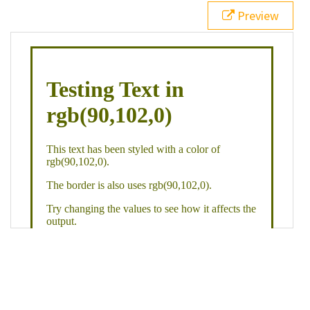
21
.backgroundGradient
 {
Preview
22
background
: 
linear-gradient
(
to
bottom
, 
white
, 
rgb
(
90
,
102
,
0
));
23
color
: 
white
;
24
    }
25
26
</
style
>
27
<
div
class
=
"textColor borderColor"
>
28
<
h1
>
Testing Text in rgb(90,102,0)
</
h1
>