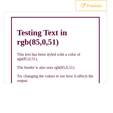
21
.backgroundGradient
 {
Preview
22
background
: 
linear-gradient
(
to
bottom
, 
white
, 
rgb
(
85
,
0
,
51
));
23
color
: 
white
;
24
    }
25
26
</
style
>
27
<
div
class
=
"textColor borderColor"
>
28
<
h1
>
Testing Text in rgb(85,0,51)
</
h1
>