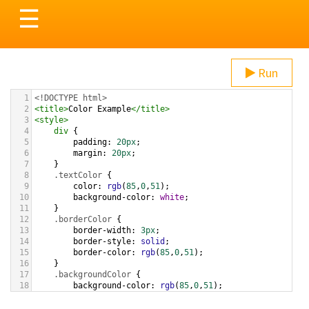
Toggle
☰
navigation
Run
1
<!DOCTYPE html>
2
<
title
>
Color Example
</
title
>
3
<
style
>
4
div
 {
5
padding
: 
20px
;
6
margin
: 
20px
;
7
    }
8
.textColor
 {
9
color
: 
rgb
(
85
,
0
,
51
);
10
background-color
: 
white
;
11
    }
12
.borderColor
 {
13
border-width
: 
3px
;
14
border-style
: 
solid
;
15
border-color
: 
rgb
(
85
,
0
,
51
);
16
    }
17
.backgroundColor
 {
18
background-color
: 
rgb
(
85
,
0
,
51
);
19
color
: 
white
;
20
    }