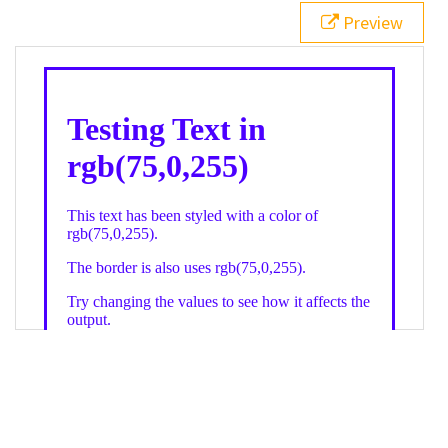
21
.backgroundGradient
 {
Preview
22
background
: 
linear-gradient
(
to
bottom
, 
white
, 
rgb
(
75
,
0
,
255
));
23
color
: 
white
;
24
    }
25
26
</
style
>
27
<
div
class
=
"textColor borderColor"
>
28
<
h1
>
Testing Text in rgb(75,0,255)
</
h1
>