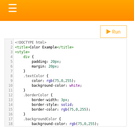
Toggle
☰
navigation
Run
1
<!DOCTYPE html>
2
<
title
>
Color Example
</
title
>
3
<
style
>
4
div
 {
5
padding
: 
20px
;
6
margin
: 
20px
;
7
    }
8
.textColor
 {
9
color
: 
rgb
(
75
,
0
,
255
);
10
background-color
: 
white
;
11
    }
12
.borderColor
 {
13
border-width
: 
3px
;
14
border-style
: 
solid
;
15
border-color
: 
rgb
(
75
,
0
,
255
);
16
    }
17
.backgroundColor
 {
18
background-color
: 
rgb
(
75
,
0
,
255
);
19
color
: 
white
;
20
    }