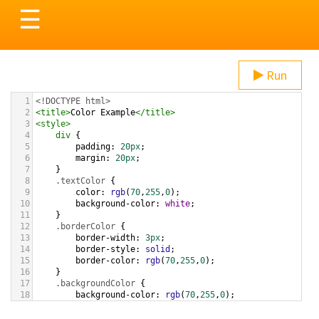
Toggle
☰
navigation
Run
1
<!DOCTYPE html>
2
<
title
>
Color Example
</
title
>
3
<
style
>
4
div
 {
5
padding
: 
20px
;
6
margin
: 
20px
;
7
    }
8
.textColor
 {
9
color
: 
rgb
(
70
,
255
,
0
);
10
background-color
: 
white
;
11
    }
12
.borderColor
 {
13
border-width
: 
3px
;
14
border-style
: 
solid
;
15
border-color
: 
rgb
(
70
,
255
,
0
);
16
    }
17
.backgroundColor
 {
18
background-color
: 
rgb
(
70
,
255
,
0
);
19
color
: 
white
;
20
    }