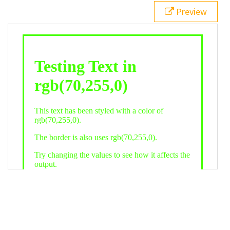
21
.backgroundGradient
 {
Preview
22
background
: 
linear-gradient
(
to
bottom
, 
white
, 
rgb
(
70
,
255
,
0
));
23
color
: 
white
;
24
    }
25
26
</
style
>
27
<
div
class
=
"textColor borderColor"
>
28
<
h1
>
Testing Text in rgb(70,255,0)
</
h1
>